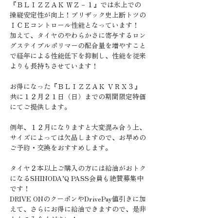
『ＢＬＩＺＺＡＫ ＷＺ－１』では氷上での
操縦安定性が向上！ブリザック史上断トツの
ＩＣＥコントロール性能となっています！
加えて、タイヤのやわらかさに寄与するロン
グステイブルポリマーの配合量を増やすこと
で経年による性能低下を抑制し、性能を従来
よりも長持ちさせています！
お得になった『ＢＬＩＺＺＡＫ ＶＲＸ３』
共に１２月２１日（日）までの期間限定特価
にてご提供します。
例年、１２月になりますと大変混み合う上、
サイズによっては欠品しますので、お早めの
ご予約・交換をおすすめします。
タイヤ２本以上ご購入の方には給油がおトク
になるSHINODA’Q PASS会員も絶賛募集中
です！
DRIVE ONのクーポンやDrivePay値引きに加
えて、さらにお得に給油できますので、是非